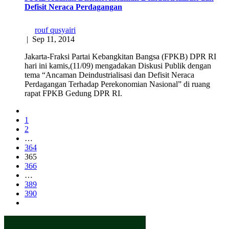
Defisit Neraca Perdagangan
rouf qusyairi
|
Sep 11, 2014
Jakarta-Fraksi Partai Kebangkitan Bangsa (FPKB) DPR RI
hari ini kamis,(11/09) mengadakan Diskusi Publik dengan
tema “Ancaman Deindustrialisasi dan Defisit Neraca
Perdagangan Terhadap Perekonomian Nasional” di ruang
rapat FPKB Gedung DPR RI.
1
2
…
364
365
366
…
389
390