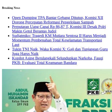
Breaking News
Open Dumping TPA Bantar Gebang Ditutup, Komisi XII
Dorong Percepatan Reformasi Pengelolaan Sampah
Perputaran Uang Capai Rp 86,87 T, Komisi III Desak Polri
Makin Getol Berantas Judol
Sudjatmiko: Tragedi KM Mutiara Sentosa II Harus Menjadi
Momentum Pembenahan Total Keselamatan Transportasi
Laut
Tukin TNI Naik, Waka Komisi X: Gaji dan Tunjangan Guru
Juga Harus Naik
Kopilot Asing Berulangkali Selundupkan Narkoba, Fauqi
PKB: Evaluasi Total Keamanan Bandara