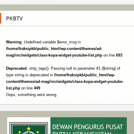
PKBTV
Warning
: Undefined variable $error_msg in
/home/fraksipkb/public_html/wp-content/themes/ad-
mag/inc/widgets/class-kopa-widget-youtube-list.php
on line
693
Deprecated
: strip_tags(): Passing null to parameter #1 ($string) of
type string is deprecated in
/home/fraksipkb/public_html/wp-
content/themes/ad-mag/inc/widgets/class-kopa-widget-youtube-
list.php
on line
449
Oops, something went wrong.