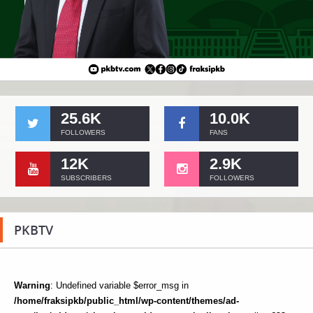
25.6K
10.0K
FOLLOWERS
FANS
12K
2.9K
SUBSCRIBERS
FOLLOWERS
PKBTV
Warning
: Undefined variable $error_msg in
/home/fraksipkb/public_html/wp-content/themes/ad-