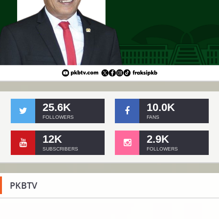
25.6K
10.0K
FOLLOWERS
FANS
12K
2.9K
SUBSCRIBERS
FOLLOWERS
PKBTV