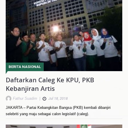
BERITA NASIONAL
Daftarkan Caleg Ke KPU, PKB
Kebanjiran Artis
Fathur Suadim
|
Jul 18, 2018
JAKARTA – Partai Kebangkitan Bangsa (PKB) kembali dibanjiri
selebriti yang maju sebagai calon legislatif (caleg).