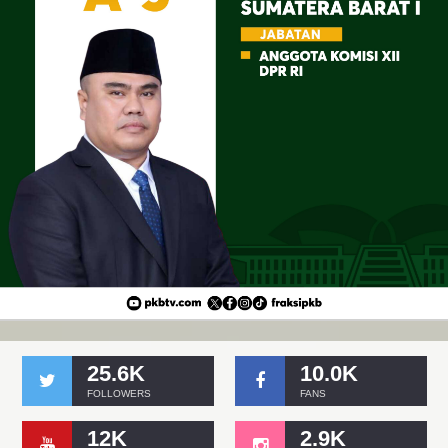
25.6K
10.0K
FOLLOWERS
FANS
12K
2.9K