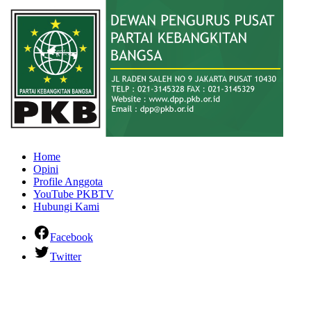
Home
Opini
Profile Anggota
YouTube PKBTV
Hubungi Kami
Facebook
Twitter