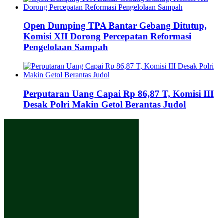
Open Dumping TPA Bantar Gebang Ditutup,
Komisi XII Dorong Percepatan Reformasi
Pengelolaan Sampah
Perputaran Uang Capai Rp 86,87 T, Komisi III
Desak Polri Makin Getol Berantas Judol