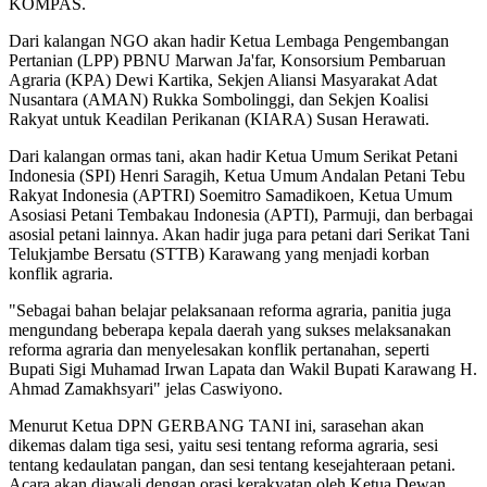
KOMPAS.
Dari kalangan NGO akan hadir Ketua Lembaga Pengembangan
Pertanian (LPP) PBNU Marwan Ja'far, Konsorsium Pembaruan
Agraria (KPA) Dewi Kartika, Sekjen Aliansi Masyarakat Adat
Nusantara (AMAN) Rukka Sombolinggi, dan Sekjen Koalisi
Rakyat untuk Keadilan Perikanan (KIARA) Susan Herawati.
Dari kalangan ormas tani, akan hadir Ketua Umum Serikat Petani
Indonesia (SPI) Henri Saragih, Ketua Umum Andalan Petani Tebu
Rakyat Indonesia (APTRI) Soemitro Samadikoen, Ketua Umum
Asosiasi Petani Tembakau Indonesia (APTI), Parmuji, dan berbagai
asosial petani lainnya. Akan hadir juga para petani dari Serikat Tani
Telukjambe Bersatu (STTB) Karawang yang menjadi korban
konflik agraria.
"Sebagai bahan belajar pelaksanaan reforma agraria, panitia juga
mengundang beberapa kepala daerah yang sukses melaksanakan
reforma agraria dan menyelesakan konflik pertanahan, seperti
Bupati Sigi Muhamad Irwan Lapata dan Wakil Bupati Karawang H.
Ahmad Zamakhsyari" jelas Caswiyono.
Menurut Ketua DPN GERBANG TANI ini, sarasehan akan
dikemas dalam tiga sesi, yaitu sesi tentang reforma agraria, sesi
tentang kedaulatan pangan, dan sesi tentang kesejahteraan petani.
Acara akan diawali dengan orasi kerakyatan oleh Ketua Dewan