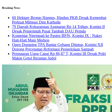
Breaking News
60 Hektare Bromo Hangus, Hindun PKB Desak Kemenhut
Perkuat Mitigasi Dini Karhutla
79 Daerah Kekurangan Anggaran Rp 14 Triliun, Komisi II
Desak Pemerintah Pusat Tambah DAU Pemda
Komentar Nirempati ke Pasien BPJS, Komisi IX : Nakes
Hati-Hati Main Medsos
Open Dumping TPA Bantar Gebang Ditutup, Komisi XII
Dorong Percepatan Reformasi Pengelolaan Sampah
Perputaran Uang Capai Rp 86,87 T, Komisi III Desak Polri
Makin Getol Berantas Judol