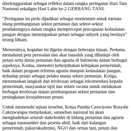
diselenggarakan sebagai refleksi dalam rangka peringatan Hari Tani
Nasional sekaligus Hari Lahir ke-2 GERBANG TANI.
"Peringatan ini perlu dijadikan sebagai momentum untuk menata
ulang pembangunan sektor pertanian dan sektor-sektor
pendukungnya dalam rangka mempercepat pencapaian kedaulatan
pangan dengan menempatkan petani sebagai subyek yang berdaya"
terang Idham.
Menurutnya, kegiatan ini digelar dengan beberapa tujuan. Pertama,
memahami peta persoalan dan akar masalah yang dihadapi oleh
petani serta dunia pertanian dan agraria di Indonesia dalam berbagai
aspeknya. Kedua, memotret keberpihakan kebijakan pemerintah,
baik dalam program reforma agraria maupun kedaulatan pangan,
terhadap petani sebagai pelaku utama sektor pertanian. Ketiga,
merumuskan langkah dan terobosan sebagai rekomendasi kepada
pemerintah, masyarakat sipil dan sektor swasta untuk melakukan
berbagai terobosan dalam pembangunan sektor pertanian dan
peningkatan kesejahteraan petani.
Untuk memenuhi tujuan tersebut, Ketua Panitia Caswiyono Rusydie
Cakrawangsa menjelaskan, sarasehan nasional ini akan
menghadirkan seluruh stakeholder di bidang pertanian dan agraria
sebagai narasumber dan peserta aktif, baik dari kalangan
pemerintah, pakar/akademisi, NGO dan ormas tani, petani dan