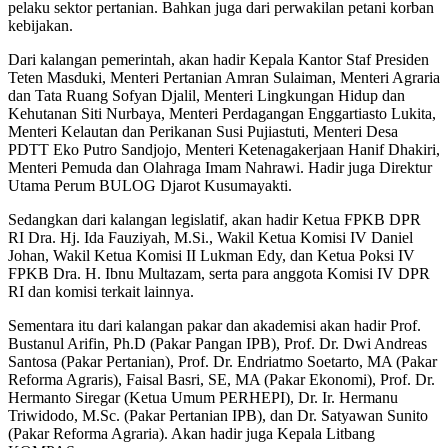
pelaku sektor pertanian. Bahkan juga dari perwakilan petani korban
kebijakan.
Dari kalangan pemerintah, akan hadir Kepala Kantor Staf Presiden
Teten Masduki, Menteri Pertanian Amran Sulaiman, Menteri Agraria
dan Tata Ruang Sofyan Djalil, Menteri Lingkungan Hidup dan
Kehutanan Siti Nurbaya, Menteri Perdagangan Enggartiasto Lukita,
Menteri Kelautan dan Perikanan Susi Pujiastuti, Menteri Desa
PDTT Eko Putro Sandjojo, Menteri Ketenagakerjaan Hanif Dhakiri,
Menteri Pemuda dan Olahraga Imam Nahrawi. Hadir juga Direktur
Utama Perum BULOG Djarot Kusumayakti.
Sedangkan dari kalangan legislatif, akan hadir Ketua FPKB DPR
RI Dra. Hj. Ida Fauziyah, M.Si., Wakil Ketua Komisi IV Daniel
Johan, Wakil Ketua Komisi II Lukman Edy, dan Ketua Poksi IV
FPKB Dra. H. Ibnu Multazam, serta para anggota Komisi IV DPR
RI dan komisi terkait lainnya.
Sementara itu dari kalangan pakar dan akademisi akan hadir Prof.
Bustanul Arifin, Ph.D (Pakar Pangan IPB), Prof. Dr. Dwi Andreas
Santosa (Pakar Pertanian), Prof. Dr. Endriatmo Soetarto, MA (Pakar
Reforma Agraris), Faisal Basri, SE, MA (Pakar Ekonomi), Prof. Dr.
Hermanto Siregar (Ketua Umum PERHEPI), Dr. Ir. Hermanu
Triwidodo, M.Sc. (Pakar Pertanian IPB), dan Dr. Satyawan Sunito
(Pakar Reforma Agraria). Akan hadir juga Kepala Litbang