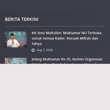
.
BERITA TERKINI
KH Anis Maftuhin: Muktamar NU Terbuka
untuk Semua Kader, Kecuali Miftah dan
Yahya
Aug 7, 2026
Jelang Muktamar Ke-35, Komisi Organisasi
NU Usulkan Perubahan Aturan Main demi
Bersihkan Politik Uang
Aug 7, 2026
Komisi Organisasi Muktamar NU: Semakin
Banyak Calon Ketua Umum, Semakin Baik
Aug 7, 2026
Intelektual NU Ahmad Baso: Larangan