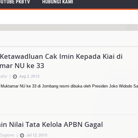
OUTUBE PKBTV
HUBUNGI KAMI
 Ketawadluan Cak Imin Kepada Kiai di
mar NU ke 33
afur
|
Aug 2, 2015
uktamar NU ke 33 di Jombang resmi dibuka oleh Presiden Joko Widodo Sa
.
in Nilai Tata Kelola APBN Gagal
Sugiono
|
Jul 12, 2015