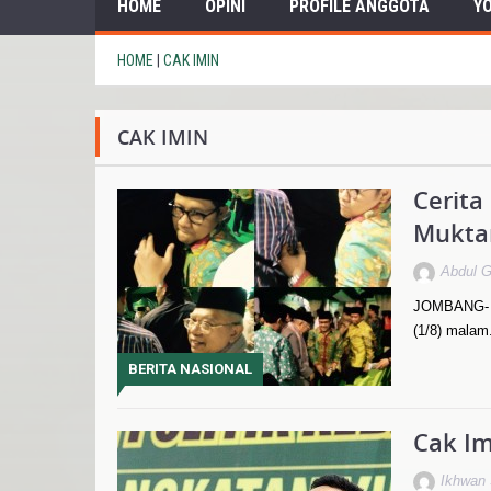
HOME
OPINI
PROFILE ANGGOTA
Y
HOME
|
CAK IMIN
CAK IMIN
Cerita
Mukta
Abdul G
JOMBANG- M
(1/8) malam
BERITA NASIONAL
Cak Im
Ikhwan 