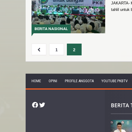
JAKARTA- K
tahlil untu
BERITA NASIONAL
1
2
HOME
OPINI
PROFILE ANGGOTA
YOUTUBE PKBTV
Facebook
Twitter
BERITA 