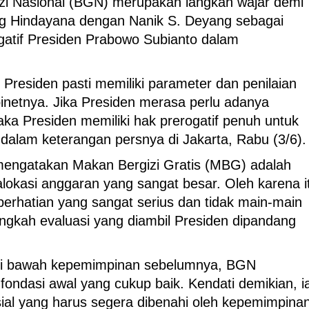
zi Nasional (BGN) merupakan langkah wajar demi
ang Hindayana dengan Nanik S. Deyang sebagai
ogatif Presiden Prabowo Subianto dalam
. Presiden pasti memiliki parameter dan penilaian
binetnya. Jika Presiden merasa perlu adanya
ka Presiden memiliki hak prerogatif penuh untuk
 dalam keterangan persnya di Jakarta, Rabu (3/6).
engatakan Makan Bergizi Gratis (MBG) adalah
lokasi anggaran yang sangat besar. Oleh karena i
perhatian yang sangat serius dan tidak main-main
gkah evaluasi yang diambil Presiden dipandang
di bawah kepemimpinan sebelumnya, BGN
fondasi awal yang cukup baik. Kendati demikian, i
ial yang harus segera dibenahi oleh kepemimpina