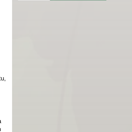
tu,
a
n