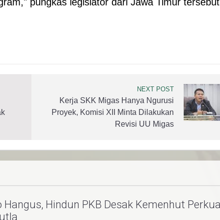
ram," pungkas legislator dari Jawa Timur tersebut
NEXT POST
Kerja SKK Migas Hanya Ngurusi
ak
Proyek, Komisi XII Minta Dilakukan
Revisi UU Migas
o Hangus, Hindun PKB Desak Kemenhut Perkua
utla