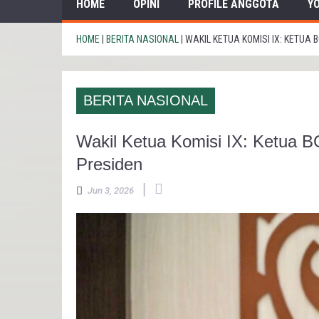
HOME
OPINI
PROFILE ANGGOTA
Y
HOME
|
BERITA NASIONAL
|
WAKIL KETUA KOMISI IX: KETU
BERITA NASIONAL
Wakil Ketua Komisi IX: Ketua
Presiden
|
Jun 3, 2026