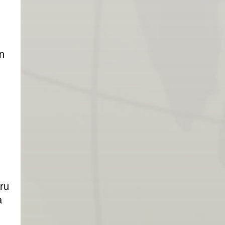
n
ru
a