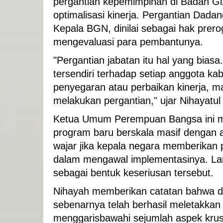
pergantian kepemimpinan di Badan Gi
optimalisasi kinerja. Pergantian Dad
Kepala BGN, dinilai sebagai hak prer
mengevaluasi para pembantunya.
"Pergantian jabatan itu hal yang biasa
tersendiri terhadap setiap anggota ka
penyegaran atau perbaikan kinerja, ma
melakukan pergantian," ujar Nihayatul
Ketua Umum Perempuan Bangsa ini m
program baru berskala masif dengan a
wajar jika kepala negara memberikan 
dalam mengawal implementasinya. Lan
sebagai bentuk keseriusan tersebut.
Nihayah memberikan catatan bahwa 
sebenarnya telah berhasil meletakkan 
menggarisbawahi sejumlah aspek krus