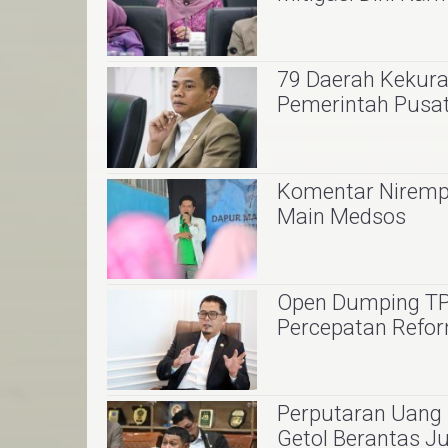
79 Daerah Kekuran
Pemerintah Pus
Komentar Nirempat
Main Medsos
Open Dumping TPA
Percepatan Refo
Perputaran Uang C
Getol Berantas J