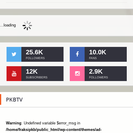
...loading
25.6K
10.0K
FOLLOWERS
FANS
12K
2.9K
SUBSCRIBERS
FOLLOWERS
PKBTV
Warning
: Undefined variable $error_msg in
/home/fraksipkb/public_html/wp-content/themes/ad-