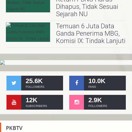
Dihapus, Tidak Sesuai
Sejarah NU
Temuan 6 Juta Data
Ganda Penerima MBG,
Komisi IX: Tindak Lanjuti
25.6K
10.0K
FOLLOWERS
FANS
12K
2.9K
SUBSCRIBERS
FOLLOWERS
PKBTV