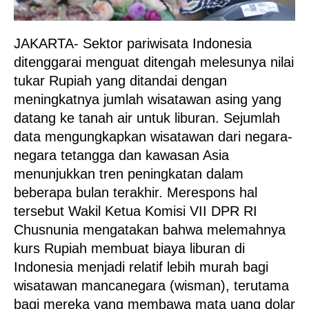
JAKARTA- Sektor pariwisata Indonesia
ditenggarai menguat ditengah melesunya nilai
tukar Rupiah yang ditandai dengan
meningkatnya jumlah wisatawan asing yang
datang ke tanah air untuk liburan. Sejumlah
data mengungkapkan wisatawan dari negara-
negara tetangga dan kawasan Asia
menunjukkan tren peningkatan dalam
beberapa bulan terakhir. Merespons hal
tersebut Wakil Ketua Komisi VII DPR RI
Chusnunia mengatakan bahwa melemahnya
kurs Rupiah membuat biaya liburan di
Indonesia menjadi relatif lebih murah bagi
wisatawan mancanegara (wisman), terutama
bagi mereka yang membawa mata uang dolar