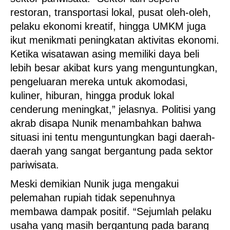
restoran, transportasi lokal, pusat oleh-oleh,
pelaku ekonomi kreatif, hingga UMKM juga
ikut menikmati peningkatan aktivitas ekonomi.
Ketika wisatawan asing memiliki daya beli
lebih besar akibat kurs yang menguntungkan,
pengeluaran mereka untuk akomodasi,
kuliner, hiburan, hingga produk lokal
cenderung meningkat,” jelasnya. Politisi yang
akrab disapa Nunik menambahkan bahwa
situasi ini tentu menguntungkan bagi daerah-
daerah yang sangat bergantung pada sektor
pariwisata.
Meski demikian Nunik juga mengakui
pelemahan rupiah tidak sepenuhnya
membawa dampak positif. “Sejumlah pelaku
usaha yang masih bergantung pada barang