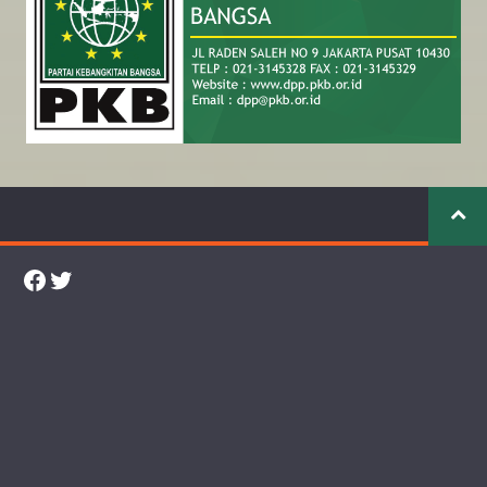
Facebook
Twitter