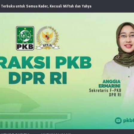
 Organisasi NU Usulkan Perubahan Aturan Main demi Bersihkan Politik Uang