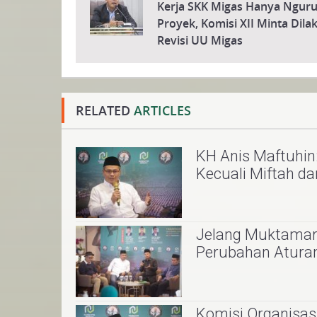
Kerja SKK Migas Hanya Nguru
Proyek, Komisi XII Minta Dil
Revisi UU Migas
RELATED
ARTICLES
KH Anis Maftuhi
Kecuali Miftah d
Jelang Muktamar 
Perubahan Aturan
Komisi Organisa