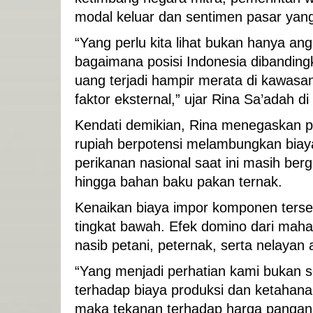
modal keluar dan sentimen pasar yan
“Yang perlu kita lihat bukan hanya ang
bagaimana posisi Indonesia dibandin
uang terjadi hampir merata di kawasa
faktor eksternal,” ujar Rina Sa’adah d
Kendati demikian, Rina menegaskan pe
rupiah berpotensi melambungkan biaya
perikanan nasional saat ini masih ber
hingga bahan baku pakan ternak.
Kenaikan biaya impor komponen terseb
tingkat bawah. Efek domino dari mah
nasib petani, peternak, serta nelayan
“Yang menjadi perhatian kami bukan 
terhadap biaya produksi dan ketahana
maka tekanan terhadap harga pangan d