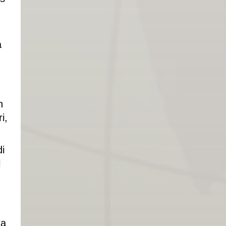
a
n
i,
i
l
ta