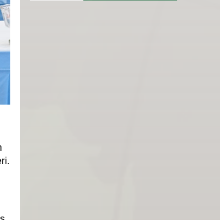
h
ri.
us