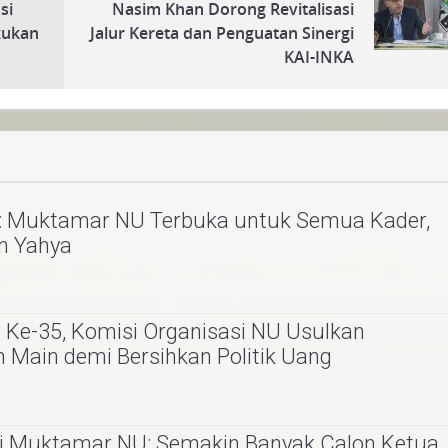
si
Nasim Khan Dorong Revitalisasi
akukan
Jalur Kereta dan Penguatan Sinergi
KAI-INKA
n: Muktamar NU Terbuka untuk Semua Kader,
an Yahya
Ke-35, Komisi Organisasi NU Usulkan
 Main demi Bersihkan Politik Uang
si Muktamar NU: Semakin Banyak Calon Ketua