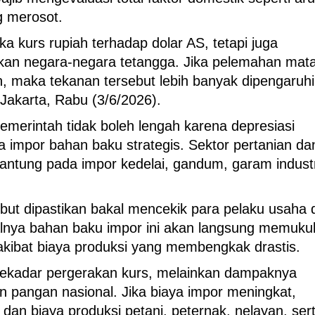
g merosot.
ka kurs rupiah terhadap dolar AS, tetapi juga
gkan negara-negara tetangga. Jika pelemahan mat
n, maka tekanan tersebut lebih banyak dipengaruhi
i Jakarta, Rabu (3/6/2026).
merintah tidak boleh lengah karena depresiasi
 impor bahan baku strategis. Sektor pertanian da
gantung pada impor kedelai, gandum, garam industr
ut dipastikan bakal mencekik para pelaku usaha d
alnya bahan baku impor ini akan langsung memuku
 akibat biaya produksi yang membengkak drastis.
sekadar pergerakan kurs, melainkan dampaknya
n pangan nasional. Jika biaya impor meningkat,
an biaya produksi petani, peternak, nelayan, ser