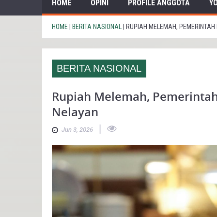
HOME
OPINI
PROFILE ANGGOTA
Y
HOME
|
BERITA NASIONAL
|
RUPIAH MELEMAH, PEMERINTAH 
BERITA NASIONAL
Rupiah Melemah, Pemerintah 
Nelayan
|
Jun 3, 2026