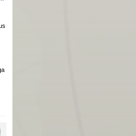
us
ga