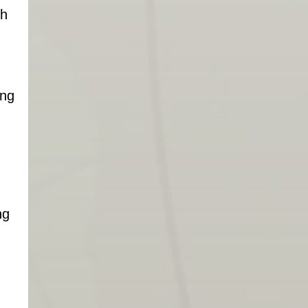
uh
ang
ng