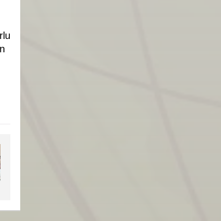
rlu
an