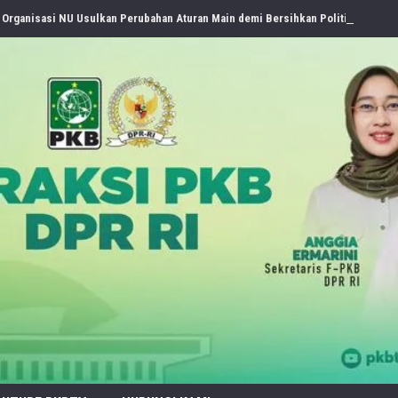
 Organisasi NU Usulkan Perubahan Aturan Main demi Bersihkan Politik Uang