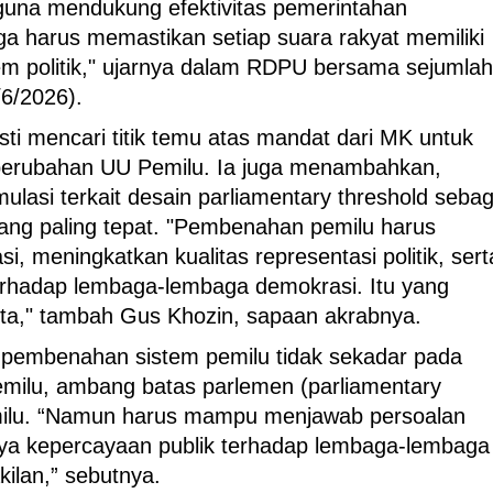
una mendukung efektivitas pemerintahan
 juga harus memastikan setiap suara rakyat memiliki
stem politik," ujarnya dalam RDPU bersama sejumlah
/6/2026).
i mencari titik temu atas mandat dari MK untuk
 perubahan UU Pemilu. Ia juga menambahkan,
ulasi terkait desain parliamentary threshold sebag
yang paling tepat. "Pembenahan pemilu harus
 meningkatkan kualitas representasi politik, sert
rhadap lembaga-lembaga demokrasi. Itu yang
ita," tambah Gus Khozin, sapaan akrabnya.
 pembenahan sistem pemilu tidak sekadar pada
emilu, ambang batas parlemen (parliamentary
milu. “Namun harus mampu menjawab persoalan
ya kepercayaan publik terhadap lembaga-lembaga
ilan,” sebutnya.