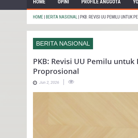
HOME
OPINI
PROFILE ANGGOTA
Y
HOME
|
BERITA NASIONAL
|
PKB: REVISI UU PEMILU UNTUK 
BERITA NASIONAL
PKB: Revisi UU Pemilu untuk 
Proprosional
|
Jun 2, 2026