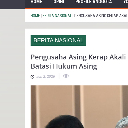
HOME
OPINI
PROFILE ANGGOTA
Y
HOME
|
BERITA NASIONAL
|
PENGUSAHA ASING KERAP AKALI 
BERITA NASIONAL
Pengusaha Asing Kerap Akali
Batasi Hukum Asing
|
Jun 2, 2026