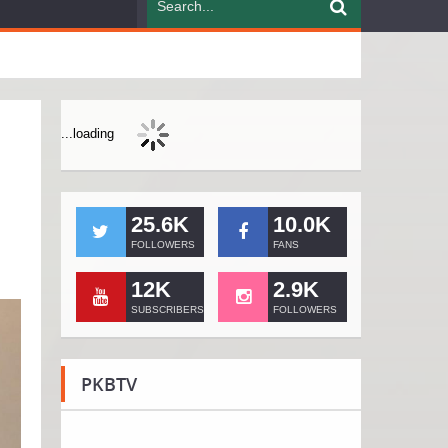
...loading
25.6K
10.0K
FOLLOWERS
FANS
12K
2.9K
SUBSCRIBERS
FOLLOWERS
PKBTV