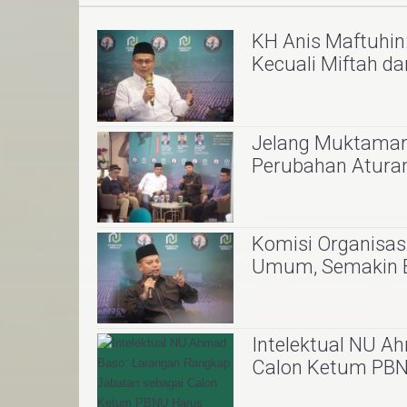
KH Anis Maftuhi
Kecuali Miftah d
Jelang Muktamar 
Perubahan Aturan
Komisi Organisa
Umum, Semakin 
Intelektual NU A
Calon Ketum PBNU