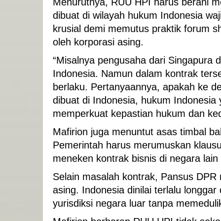
Menurutnya, RUU HPI harus berani me
dibuat di wilayah hukum Indonesia wa
krusial demi memutus praktik forum 
oleh korporasi asing.
“Misalnya pengusaha dari Singapura d
Indonesia. Namun dalam kontrak terse
berlaku. Pertanyaannya, apakah ke d
dibuat di Indonesia, hukum Indonesia 
memperkuat kepastian hukum dan keda
Mafirion juga menuntut asas timbal bali
Pemerintah harus merumuskan klausul
meneken kontrak bisnis di negara lain
Selain masalah kontrak, Pansus DPR 
asing. Indonesia dinilai terlalu long
yurisdiksi negara luar tanpa memedul