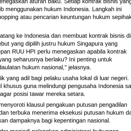
negaskan aturan baku. Setiap kontrak bisnis yan
jib menggunakan hukum Indonesia. Langkah ini
shopping atau pencarian keuntungan hukum sepiha
atang ke Indonesia dan membuat kontrak bisnis di
but yang dipilih justru hukum Singapura yang
epan RUU HPI perlu menegaskan apabila kontrak
yang seharusnya berlaku? Ini penting untuk
ulatan hukum nasional,” jelasnya.
k yang adil bagi pelaku usaha lokal di luar negeri.
 khusus guna melindungi pengusaha Indonesia sa
 agar posisi tawar mereka setara.
menyoroti klausul pengakuan putusan pengadilan
gar dan terbuka menerima eksekusi putusan hukum da
ikan dampaknya bagi kepentingan nasional.