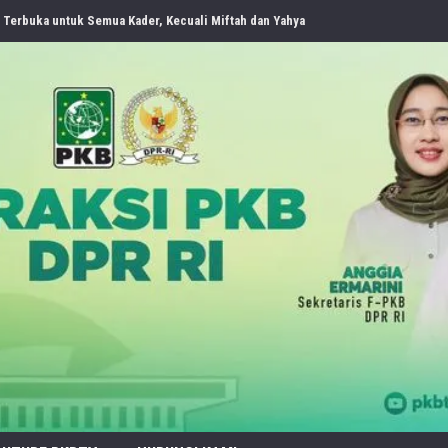
 Organisasi NU Usulkan Perubahan Aturan Main demi Bersihkan Politik Uang