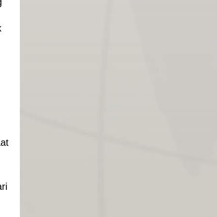
g
k
at
ri