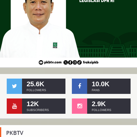
25.6K
10.0K
FOLLOWERS
FANS
12K
2.9K
SUBSCRIBERS
FOLLOWERS
PKBTV