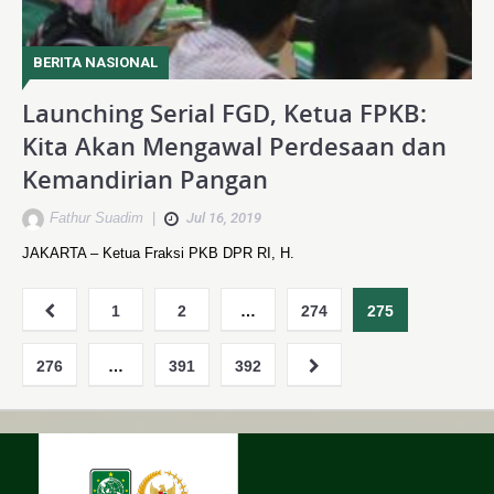
BERITA NASIONAL
Launching Serial FGD, Ketua FPKB:
Kita Akan Mengawal Perdesaan dan
Kemandirian Pangan
Fathur Suadim
|
Jul 16, 2019
JAKARTA – Ketua Fraksi PKB DPR RI, H.
1
2
…
274
275
276
…
391
392