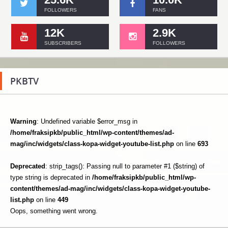
FOLLOWERS
FANS
12K
2.9K
SUBSCRIBERS
FOLLOWERS
PKBTV
Warning
: Undefined variable $error_msg in
/home/fraksipkb/public_html/wp-content/themes/ad-
mag/inc/widgets/class-kopa-widget-youtube-list.php
on line
693
Deprecated
: strip_tags(): Passing null to parameter #1 ($string) of
type string is deprecated in
/home/fraksipkb/public_html/wp-
content/themes/ad-mag/inc/widgets/class-kopa-widget-youtube-
list.php
on line
449
Oops, something went wrong.