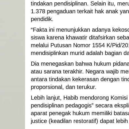
tindakan pendisiplinan. Selain itu, m
1.378 pengaduan terkait hak anak yan
pendidik.
“Fakta ini menunjukkan adanya keko
siswa karena khawatir ditafsirkan s
melalui Putusan Nomor 1554 K/Pid/2
mendisiplinkan murid adalah bagian dar
Dia menegaskan bahwa hukum pidana 
atau sarana terakhir. Negara wajib 
antara tindakan kekerasan dengan tind
proporsional, dan terukur.
Lebih lanjut, Habib mendorong Komis
pendisiplinan pedagogis” secara ekspl
aparat penegak hukum memiliki batasa
justice (keadilan restoratif) dapat l