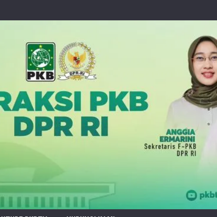
un PKB Desak Kemenhut Perkuat Mitigasi Dini Karhutla