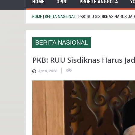
HOME
OPINI
PROFILE ANGGOTA
Y
HOME
|
BERITA NASIONAL
|
PKB: RUU SISDIKNAS HARUS JA
BERITA NASIONAL
PKB: RUU Sisdiknas Harus Ja
|
Apr 8, 2026