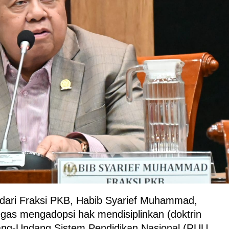
ari Fraksi PKB, Habib Syarief Muhammad,
gas mengadopsi hak mendisiplinkan (doktrin
ang-Undang Sistem Pendidikan Nasional (RUU