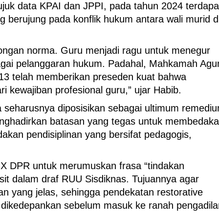
erujuk data KPAI dan JPPI, pada tahun 2024 terdapa
g berujung pada konflik hukum antara wali murid 
songan norma. Guru menjadi ragu untuk menegur
ebagai pelanggaran hukum. Padahal, Mahkamah Agu
013 telah memberikan preseden kuat bahwa
i kewajiban profesional guru,” ujar Habib.
seharusnya diposisikan sebagai ultimum remedi
menghadirkan batasan yang tegas untuk membedak
akan pendisiplinan yang bersifat pedagogis,
i X DPR untuk merumuskan frasa “tindakan
isit dalam draf RUU Sisdiknas. Tujuannya agar
n yang jelas, sehingga pendekatan restorative
ebih dikedepankan sebelum masuk ke ranah pengadila