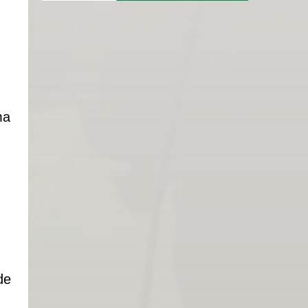
ma
de