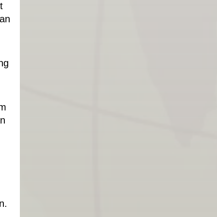
t
dan
ng
um
an
n.