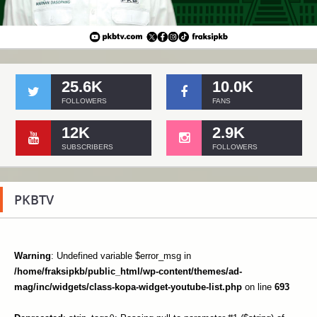
25.6K
10.0K
FOLLOWERS
FANS
12K
2.9K
SUBSCRIBERS
FOLLOWERS
PKBTV
Warning
: Undefined variable $error_msg in
/home/fraksipkb/public_html/wp-content/themes/ad-
mag/inc/widgets/class-kopa-widget-youtube-list.php
on line
693