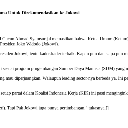
Nama Untuk Direkomendasikan ke Jokowi
I Cucun Ahmad Syamsurijal memastikan bahwa Ketua Umum (Ketum)
h Presiden Joko Widodo (Jokowi).
iden Jokowi, tentu kader-kader terbaik. Kapan pun dan siapa pun mi
sesuai program prngembangan Sumber Daya Manusia (SDM) yang men
ng mau diperjuangkan. Walaupun leading sector-nya berbeda ya. Ini pe
iap partai dalam Koalisi Indonesia Kerja (KIK) ini pasti menginginka
teri). Tapi Pak Jokowi juga punya pertimbangan," tukasnya.[]