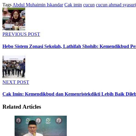
Tags
Abdul Muhaimin Iskandar
Cak imin
cucun
cucun ahmad syasuri
PREVIOUS POST
Hebo Sistem Zonasi Sekolah, Lathifah Shohib: Kemendikbud Per
NEXT POST
Cak Imin: Kemendikbud dan Kemenristekdikti Lebih Baik Dileb
Related
Articles