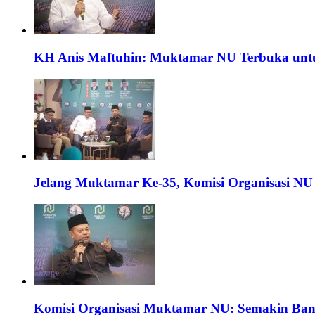
KH Anis Maftuhin: Muktamar NU Terbuka untu
Jelang Muktamar Ke-35, Komisi Organisasi NU
Komisi Organisasi Muktamar NU: Semakin Ba