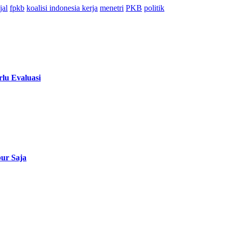
jal
fpkb
koalisi indonesia kerja
menetri
PKB
politik
lu Evaluasi
ur Saja