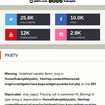
25.6K
10.0K
FOLLOWERS
FANS
12K
2.9K
SUBSCRIBERS
FOLLOWERS
PKBTV
Warning
: Undefined variable $error_msg in
/home/fraksipkb/public_html/wp-content/themes/ad-
mag/inc/widgets/class-kopa-widget-youtube-list.php
on line
693
Deprecated
: strip_tags(): Passing null to parameter #1 ($string) of
type string is deprecated in
/home/fraksipkb/public_html/wp-
content/themes/ad-mag/inc/widgets/class-kopa-widget-youtube-