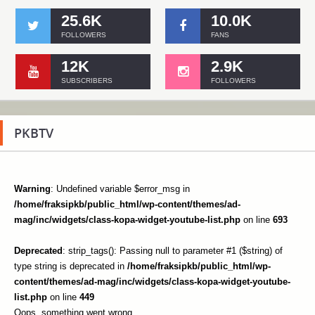
25.6K
10.0K
FOLLOWERS
FANS
12K
2.9K
SUBSCRIBERS
FOLLOWERS
PKBTV
Warning
: Undefined variable $error_msg in
/home/fraksipkb/public_html/wp-content/themes/ad-
mag/inc/widgets/class-kopa-widget-youtube-list.php
on line
693
Deprecated
: strip_tags(): Passing null to parameter #1 ($string) of
type string is deprecated in
/home/fraksipkb/public_html/wp-
content/themes/ad-mag/inc/widgets/class-kopa-widget-youtube-
list.php
on line
449
Oops, something went wrong.