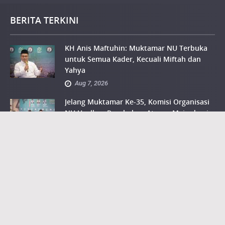
BERITA TERKINI
KH Anis Maftuhin: Muktamar NU Terbuka
untuk Semua Kader, Kecuali Miftah dan
Yahya
Aug 7, 2026
Jelang Muktamar Ke-35, Komisi Organisasi
NU Usulkan Perubahan Aturan Main demi
Bersihkan Politik Uang
Aug 7, 2026
Komisi Organisasi Muktamar NU: Semakin
Banyak Calon Ketua Umum, Semakin Baik
Aug 7, 2026
Intelektual NU Ahmad Baso: Larangan
Rangkap Jabatan sebagai Calon Ketum
PBNU Harus Dihapus, Tidak Sesuai Sejarah