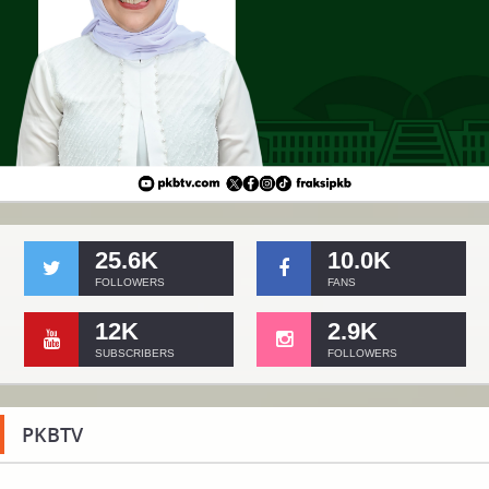
25.6K
10.0K
FOLLOWERS
FANS
12K
2.9K
SUBSCRIBERS
FOLLOWERS
PKBTV