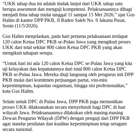
“UKK tahap dua ini adalah tindak lanjut dari UKK tahap satu
berupa assesment dan menguji kompetensi. Pelaksanaannya dibagi
menjadi lima tahap mulai tanggal 11 sampai 15 Mei 2026,” ujar Gus
Halim di kantor DPP PKB, Jl Raden Saleh No. 9 Jakarta Pusat,
Senin (11/5/2026).
Gus Halim menjelaskan, pada hari pertama pelaksanaan terdapat
120 calon Ketua DPC PKB se-Pulau Jawa yang mengikuti proses
UKK dari total sekitar 800 calon Ketua DPC PKB yang akan
mengikuti tahapan serupa.
“Untuk hari ini ada 120 calon Ketua DPC se-Pulau Jawa yang kita
uji kelayakan dan kepatutannya dari total 800 calon Ketua DPC
PKB se-Pulau Jawa. Mereka diuji langsung oleh pengurus inti DPP
PKB mulai dari komitmen perjuangan partai, visi-misi
kepemimpinan, kapasitas organisasi, hingga sisi profesionalitas,”
kata Gus Halim.
Selain untuk DPC di Pulau Jawa, DPP PKB juga memastikan
proses UKK dilaksanakan secara menyeluruh bagi DPC di luar
wilayah Jawa. Pelaksanaannya dilakukan oleh masing-masing
Dewan Pengurus Wilayah (DPW) dengan penguji dari DPP PKB
agar standar penilaian dan kualitas kepemimpinan tetap seragam
secara nasional.