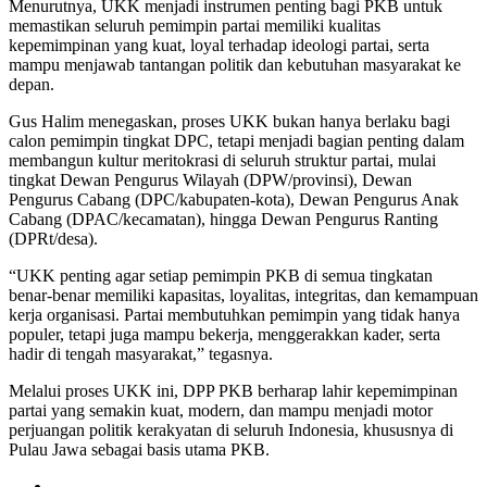
Menurutnya, UKK menjadi instrumen penting bagi PKB untuk
memastikan seluruh pemimpin partai memiliki kualitas
kepemimpinan yang kuat, loyal terhadap ideologi partai, serta
mampu menjawab tantangan politik dan kebutuhan masyarakat ke
depan.
Gus Halim menegaskan, proses UKK bukan hanya berlaku bagi
calon pemimpin tingkat DPC, tetapi menjadi bagian penting dalam
membangun kultur meritokrasi di seluruh struktur partai, mulai
tingkat Dewan Pengurus Wilayah (DPW/provinsi), Dewan
Pengurus Cabang (DPC/kabupaten-kota), Dewan Pengurus Anak
Cabang (DPAC/kecamatan), hingga Dewan Pengurus Ranting
(DPRt/desa).
“UKK penting agar setiap pemimpin PKB di semua tingkatan
benar-benar memiliki kapasitas, loyalitas, integritas, dan kemampuan
kerja organisasi. Partai membutuhkan pemimpin yang tidak hanya
populer, tetapi juga mampu bekerja, menggerakkan kader, serta
hadir di tengah masyarakat,” tegasnya.
Melalui proses UKK ini, DPP PKB berharap lahir kepemimpinan
partai yang semakin kuat, modern, dan mampu menjadi motor
perjuangan politik kerakyatan di seluruh Indonesia, khususnya di
Pulau Jawa sebagai basis utama PKB.