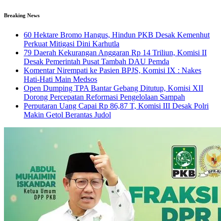
Breaking News
60 Hektare Bromo Hangus, Hindun PKB Desak Kemenhut
Perkuat Mitigasi Dini Karhutla
79 Daerah Kekurangan Anggaran Rp 14 Triliun, Komisi II
Desak Pemerintah Pusat Tambah DAU Pemda
Komentar Nirempati ke Pasien BPJS, Komisi IX : Nakes
Hati-Hati Main Medsos
Open Dumping TPA Bantar Gebang Ditutup, Komisi XII
Dorong Percepatan Reformasi Pengelolaan Sampah
Perputaran Uang Capai Rp 86,87 T, Komisi III Desak Polri
Makin Getol Berantas Judol